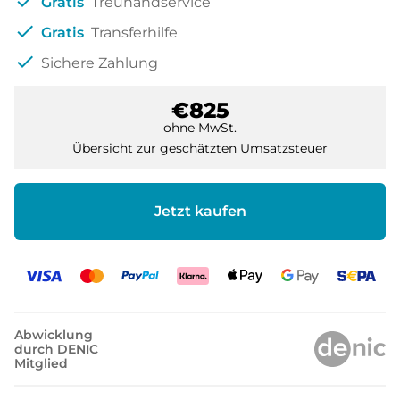
check
Gratis
Treuhandservice
check
Gratis
Transferhilfe
check
Sichere Zahlung
€825
ohne MwSt.
Übersicht zur geschätzten Umsatzsteuer
Jetzt kaufen
Abwicklung
durch DENIC
Mitglied